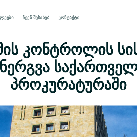
ᲮᲚᲔᲔᲑᲘ
ᲩᲕᲔᲜ ᲨᲔᲡᲐᲮᲔᲑ
ᲙᲝᲜᲢᲐᲥᲢᲘ
ის კონტროლის სი
ნერგვა საქართვე
პროკურატურაში