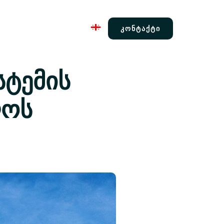
ᲙᲝᲜᲢᲐᲥᲢᲘ
სტემის
ლოს