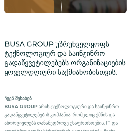
BUSA GROUP ᲣᲖᲠᲣᲜᲕᲔᲚᲧᲝᲤᲡ
ᲢᲔᲥᲜᲝᲚᲝᲒᲘᲣᲠ ᲓᲐ ᲡᲐᲘᲜᲟᲘᲜᲠᲝ
ᲒᲐᲓᲐᲬᲧᲕᲔᲢᲘᲚᲔᲑᲔᲑᲡ ᲝᲠᲒᲐᲜᲘᲖᲐᲪᲘᲔᲑᲘᲡ
ᲧᲝᲕᲔᲚᲓᲦᲘᲣᲠᲘ ᲡᲐᲥᲛᲘᲐᲜᲝᲑᲘᲡᲗᲕᲘᲡ.
ჩვენ შესახებ
BUSA GROUP
არის ტექნოლოგიური და საინჟინრო
გადაწყვეტილებების კომპანია, რომელიც ქმნის და
ახორციელებს თანამედროვე უსაფრთხოების, IT და